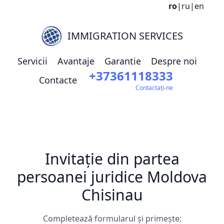
ro
|
ru
|
en
IMMIGRATION SERVICES
Servicii
Avantaje
Garantie
Despre noi
+37361118333
Contacte
Contactați-ne
Invitație din partea
persoanei juridice Moldova
Chisinau
Completează formularul și primește: