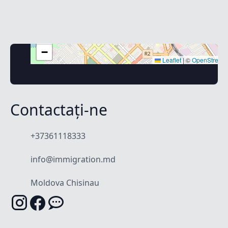
+
−
Leaflet
|
©
OpenStreet
Contactați-ne
+37361118333
info@immigration.md
Moldova Chisinau