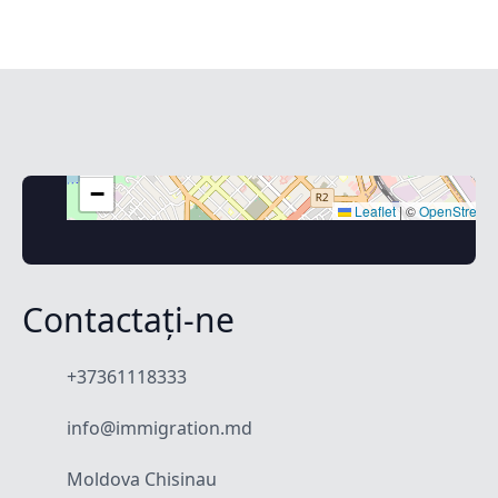
+
−
Leaflet
|
©
OpenStreet
Contactați-ne
+37361118333
info@immigration.md
Moldova Chisinau