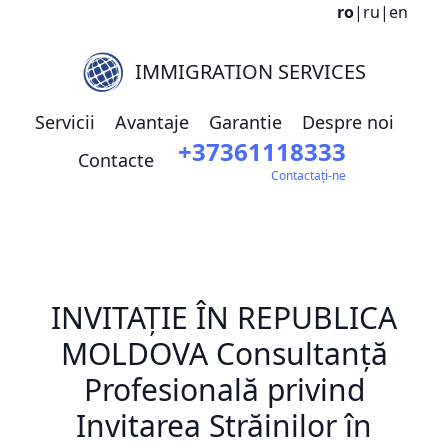
ro
|
ru
|
en
IMMIGRATION SERVICES
Servicii
Avantaje
Garantie
Despre noi
+37361118333
Contacte
Contactați-ne
INVITAȚIE ÎN REPUBLICA
MOLDOVA Consultanță
Profesională privind
Invitarea Străinilor în